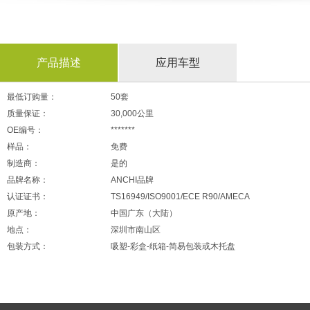
产品描述
应用车型
最低订购量：
50
套
质量保证：
30,000
公里
OE
编号：
*******
样品：
免费
制造商：
是的
品牌名称：
ANCHI
品牌
认证证书：
TS16949/ISO9001/ECE R90/AMECA
原产地：
中国广东（大陆）
地点：
深圳市南山区
包装方式：
吸塑
-
彩盒
-
纸箱
-
简易包装或木托盘